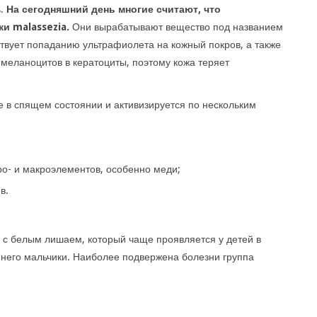
ь.
На сегодняшний день многие считают, что
и malassezia.
Они вырабатывают вещество под названием
ятствует попаданию ультрафиолета на кожный покров, а также
меланоцитов в кератоциты, поэтому кожа теряет
ме в спящем состоянии и активизируется по нескольким
ро- и макроэлементов, особенно меди;
в.
 с белым лишаем, который чаще проявляется у детей в
т него мальчики. Наиболее подвержена болезни группа