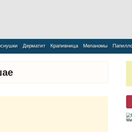
еснушки
Дерматит
Крапивница
Меланомы
Папилл
шае