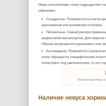
Невус конъюнктивы глаза подразделяют на т
образован:
Сосудистые. Появляются из клеток кр
красноватым или розоватым оттенком.
Пигментные. Самый распространенный
разрастания меланоцитов. Для невусов
Обычно встречаются коричневого или че
Кистовидные. Появляются в результа
итоге образуются специфические полости
посмотреть под увеличителем, то его ст
Пигментный невус о
Наличие невуса хорио