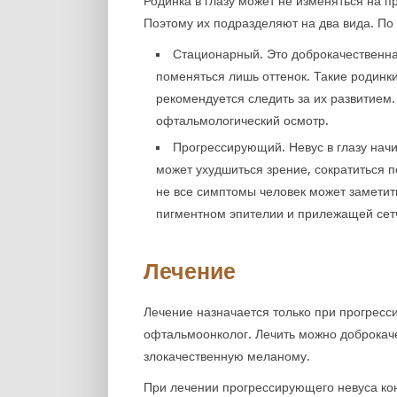
Родинка в глазу может не изменяться на п
Поэтому их подразделяют на два вида. По
Стационарный. Это доброкачественн
поменяться лишь оттенок. Такие родинки
рекомендуется следить за их развитием. 
офтальмологический осмотр.
Прогрессирующий. Невус в глазу нач
может ухудшиться зрение, сократиться 
не все симптомы человек может заметит
пигментном эпителии и прилежащей сет
Лечение
Лечение назначается только при прогресс
офтальмоонколог. Лечить можно доброкаче
злокачественную меланому.
При лечении прогрессирующего невуса кон