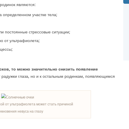
родинок являются:
 определенном участке тела;
и постоянные стрессовые ситуации;
но от ультрафиолета;
цессы;
ков, то можно значительно снизить появление
у радужки глаза, но и к остальным родинкам, появляющимся
й от ультрафиолета может стать причиной
икновения невуса на глазу