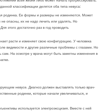
ротяжении всей жизни либо может начать прогрессировать.
 данной классификации делятся оба типа невуса:
ая родинка. Ее формы и размеры не изменяются. Может
 не опасны, их не надо лечить или удалять. Но
Для этого достаточно раз в год проводить
инает расти и изменяет свою конфигурацию. У человека
поле видимости и другие различные проблемы с глазами. Но
ь сам. На осмотре у врача могут быть заметны изменения в
чатке.
ирующем невусе. Диагноз должен выставлять только врач-
ственные родинки, которые начали увеличиваться, и
ъюнктивы используется электроэксцизия. Вместе с ней