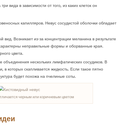
ри вида в зависимости от того, из каких клеток он
овеносных капилляров. Невус сосудистой оболочки обладает
 вид. Возникает из-за концентрации меланина в результате
 характерны неправильные формы и оборванные края.
рного цвета.
те объединения нескольких лимфатических сосудиков. В
, в которых скапливается жидкость. Если такое пятно
руктура будет похожа на пчелиные соты.
тличается черным или коричневым цветом
идеи