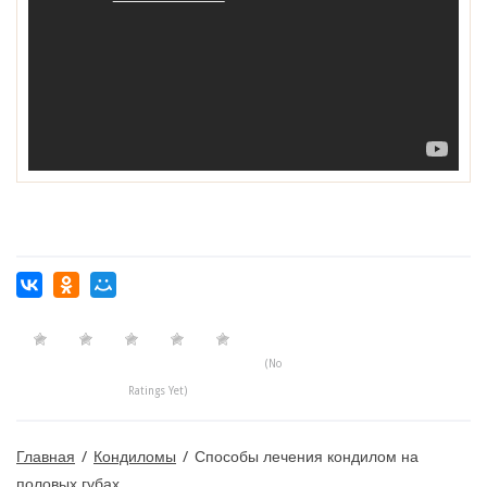
(No
Ratings Yet)
Главная
/
Кондиломы
/
Способы лечения кондилом на
половых губах