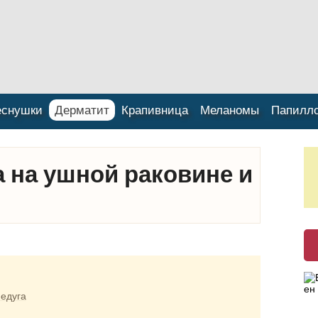
еснушки
Дерматит
Крапивница
Меланомы
Папилл
а на ушной раковине и
недуга