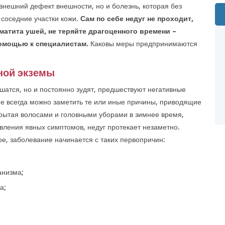
 внешний дефект внешности, но и болезнь, которая без
 соседние участки кожи.
Сам по себе недуг не проходит,
атита ушей, не теряйте драгоценного времени –
омощью к специалистам.
Каковы меры предпринимаются
ной экземы
шатся, но и постоянно зудят, предшествуют негативные
не всегда можно заметить те или иные причины, приводящие
скрытая волосами и головными уборами в зимнее время,
явления явных симптомов, недуг протекает незаметно.
ое, заболевание начинается с таких первопричин:
анизма;
а;