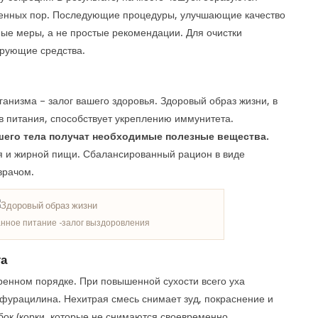
ренных пор. Последующие процедуры, улучшающие качество
мые меры, а не простые рекомендации. Для очистки
рующие средства.
анизма – залог вашего здоровья. Здоровый образ жизни, в
в питания, способствует укреплению иммунитета.
ашего тела получат необходимые полезные вещества.
я и жирной пищи. Сбалансированный рацион в виде
врачом.
нное питание -залог выздоровления
та
ренном порядке. При повышенной сухости всего уха
фурацилина. Нехитрая смесь снимает зуд, покраснение и
ок (корки, которые не снимаются своевременно,