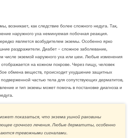
ы, возникает, как следствие более сложного недуга. Так,
жение наружного уха неминуемая побочная реакция.
ередко является возбудителем экземы. Особенно ярко
шние раздражители. Диабет – сложное заболевание,
ом числе экземой наружного уха или шеи. Любые изменения
) отображается на кожном покрове. Через пищу, человек
сбое обмена веществ, происходит ухудшение защитных
е подверженной частью тела для сопутствующих дерматитов,
вление и тип экземы может помочь в постановке диагноза и
едуга.
может показаться, что экзема ушной раковины
ующее срочного лечения. Любые дерматиты, особенно
таются тревожными сигналами.