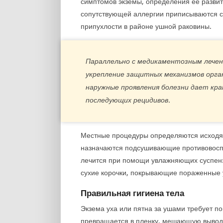
симптомов экземы, определения ее развит
сопутствующей аллергии приписываются 
припухлости в районе ушной раковины.
Параллельно с медикаментозным лечен
укрепление защитных механизмов орга
наружные проявления болезни дает кр
последующих рецидивов.
Местные процедуры определяются исходя 
назначаются подсушивающие противовосп
лечится при помощи увлажняющих суспенз
сухие корочки, покрывающие пораженные у
Правильная гигиена тела
Экзема уха или пятна за ушами требует п
превращается в пленку, мешающую выводу 