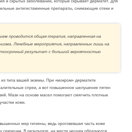
ия и скрытых заболеваний, которые скрывает дерматит. Для
сильные антигистаминные препараты, снимающие отеки и
ием проводится общая терапия, направленная на
низма. Лечебные мероприятия, направленных лишь на
аткосрочный результат с большой вероятностью
из типа вашей экземы. При «мокром» дерматите
алительные спреи, а вот повышенное шелушение пятен
ий. Мази на основе масел помогают смягчить плотные
частки кожи.
овышенных мер гигиены, ведь ороговевшая часть кожи
секреции. В результате, на месте чешуек образуются