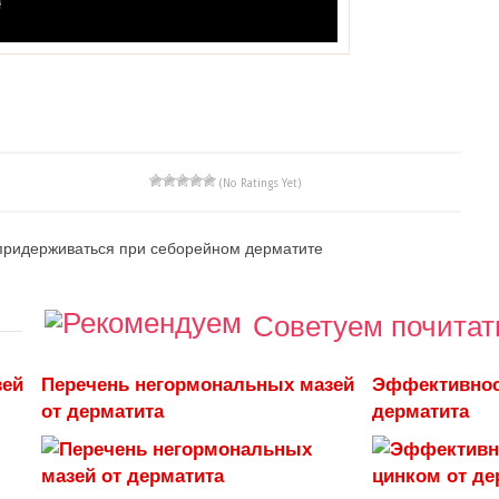
(No Ratings Yet)
придерживаться при себорейном дерматите
Советуем почитат
зей
Перечень негормональных мазей
Эффективност
от дерматита
дерматита