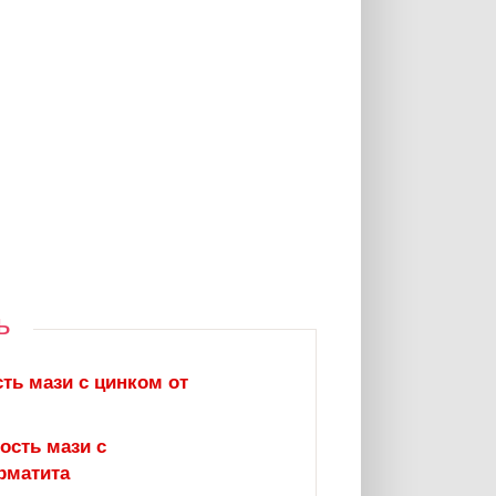
ь
ь мази с цинком от