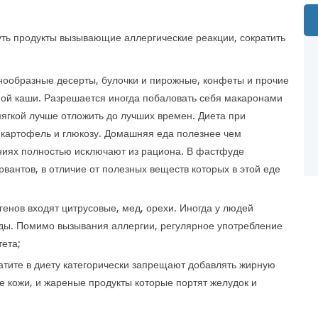
ть продукты вызывающие аллергические реакции, сократить
нообразные десерты, булочки и пирожные, конфеты и прочие
нной каши. Разрешается иногда побаловать себя макаронами
мягкой лучше отложить до лучших времен. Диета при
 картофель и глюкозу. Домашняя еда полезнее чем
ниях полностью исключают из рациона. В фастфуде
вантов, в отличие от полезных веществ которых в этой еде
генов входят цитрусовые, мед, орехи. Иногда у людей
ды. Помимо вызывания аллергии, регулярное употребление
тета;
тите в диету категорически запрещают добавлять жирную
е кожи, и жареные продукты которые портят желудок и