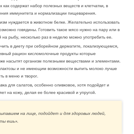
 как содержат набор полезных веществ и клетчатки, в
ления иммунитета и нормализации пищеварения.
изм нуждается в животном белке. Желательно использовать
озможно говядины. Готовить такое мясо нужно на пару или в
й на рыбу, несколько раз в неделю можно употребить ее.
чить в диету при себорейном дерматите, локализующемся,
невный рацион кисломолочные продукты которые
кже насытят организм полезными веществами и элементами.
актозы и не имеющим возможности выпить молоко лучше
ь в меню и творог.
вка для салатов, особенно оливковое, хотя подойдет и
т на кожу, делая ее более красивой и упругой.
ыпавшем на лице, подойдет и для здоровых людей,
 ты ешь».