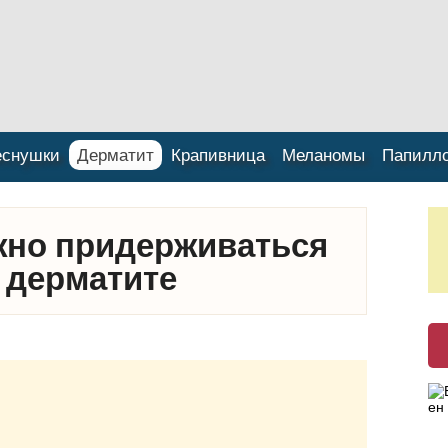
еснушки
Дерматит
Крапивница
Меланомы
Папилл
жно придерживаться
 дерматите